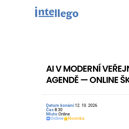
AI V MODERNÍ VEŘEJ
AGENDĚ — ONLINE Š
Datum konání:
12. 10. 2026
Máte
Čas:
8:30
Místo:
Online
dotaz
Online
Novinka
ke