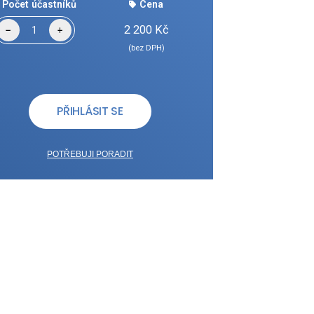
Počet účastníků
Cena
2 200
Kč
(bez DPH)
PŘIHLÁSIT SE
POTŘEBUJI PORADIT