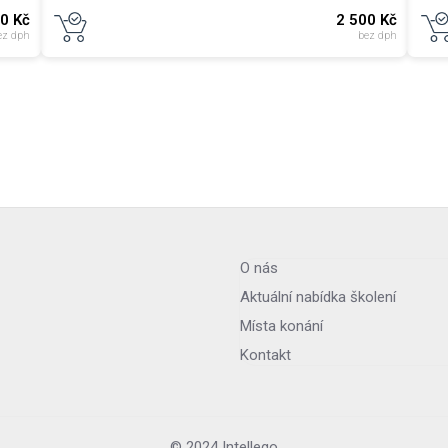
00
Kč
2 500
Kč
ez dph
bez dph
O nás
Aktuální nabídka školení
Místa konání
Kontakt
© 2024 Intellego