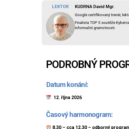
školení?
LEKTOR
KUDRNA David Mgr.
Google certifikovaný trenér, lek
Máte-
Finalista TOP 5 soutěže Kybercen
li
informační gramotnosti.
dotazy,
neváhejte
se
na
nás
PODROBNÝ PROGR
obrátit.
@intellego.cz
Datum konání:
12. října 2026
Časový harmonogram:
8.30 – cca 12.30 – odborný progra