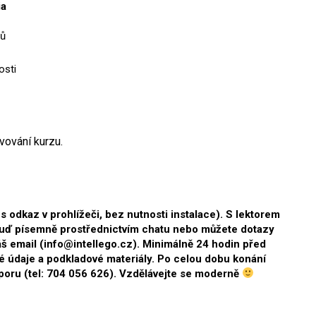
ia
lů
osti
lvování kurzu.
odkaz v prohlížeči, bez nutnosti instalace). S lektorem
buď písemně prostřednictvím chatu nebo můžete dotazy
š email (info@intellego.cz). Minimálně 24 hodin před
é údaje a podkladové materiály. Po celou dobu konání
oru (tel:
704 056 626).
Vzdělávejte se moderně