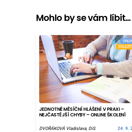
Mohlo by se vám líbit...
ONLI
DŮLEŽIT
JEDNOTNÉ MĚSÍČNÍ HLÁŠENÍ V PRAXI –
NEJČASTĚJŠÍ CHYBY – ONLINE ŠKOLENÍ
DVOŘÁKOVÁ Vladislava, DiS.
24. 9.