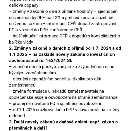
daňové dopady
– změny v zákoně o dani z přidané hodnoty – sjednocení
snížené sazby DPH na 12% a přehled zboží a služeb se
sníženou sazbou – informace GFŘ, dopad zastropování
PC u vozidel do DPH – informace GFŘ
– další aktuální informace GFŘ k dopadům konsolidačního
balíčku vlády
2. Změny v zákoně o daních z příjmů od 1.7. 2024 a od
1.1.2025 – na základě novely zákona o investičních
společnostech č. 163/2024 Sb.
– zdanění obědů poskytovaných za zvýhodněnou cenu
bývalým zaměstnancům,
– ocenění nepeněžního benefitu- školka pro děti
zaměstnanců
– změna formulace u nákladů zaměstnavatele na
společenské akce a osvobození na straně zaměstnance
– prodej nemovitosti FO a uplatnění osvobození
– od 1.1.2025 srážková daň u DPP v návaznosti na změny
u dohod
3. Další novely zákonů v daňové oblasti např. zákon o
přeměnách a další