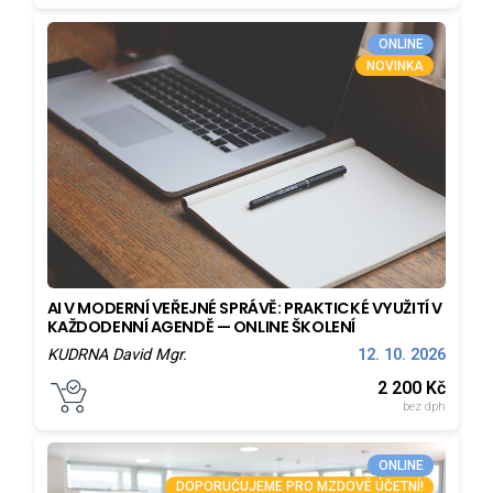
ONLINE
NOVINKA
AI V MODERNÍ VEŘEJNÉ SPRÁVĚ: PRAKTICKÉ VYUŽITÍ V
KAŽDODENNÍ AGENDĚ — ONLINE ŠKOLENÍ
KUDRNA David Mgr.
12. 10. 2026
2 200
Kč
bez dph
ONLINE
DOPORUČUJEME PRO MZDOVÉ ÚČETNÍ!