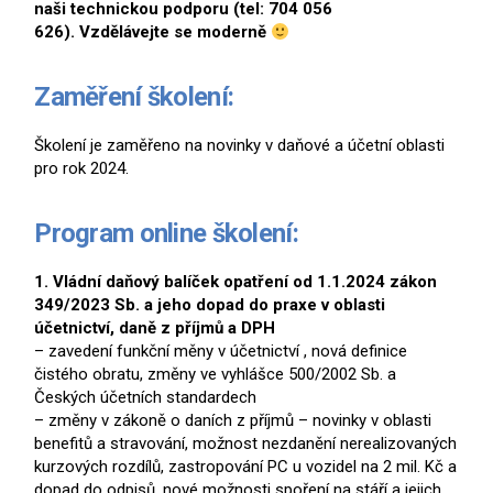
naši technickou podporu (tel:
704 056
626).
Vzdělávejte se moderně
Zaměření školení:
Školení je zaměřeno na novinky v daňové a účetní oblasti
pro rok 2024.
Program online školení:
1. Vládní daňový balíček opatření od 1.1.2024 zákon
349/2023 Sb. a jeho dopad do praxe v oblasti
účetnictví, daně z příjmů a DPH
– zavedení funkční měny v účetnictví , nová definice
čistého obratu, změny ve vyhlášce 500/2002 Sb. a
Českých účetních standardech
– změny v zákoně o daních z příjmů – novinky v oblasti
benefitů a stravování, možnost nezdanění nerealizovaných
kurzových rozdílů, zastropování PC u vozidel na 2 mil. Kč a
dopad do odpisů, nové možnosti spoření na stáří a jejich