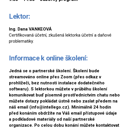
056
626
@intellego.cz
Lektor:
Ing. Dana VANKEOVÁ
Certifikovaná účetní, zkušená lektorka účetní a daňové
problematiky.
Informace k online školení:
Jedná se o partnerské školení. Školení bude
streamováno online přes Zoom (přes odkaz v
prohlížeči, bez nutnosti instalace dodatečného
softwaru). S lektorkou můžete v průběhu školení
komunikovat buď písemně prostřednictvím chatu nebo
můžete dotazy pokládat ústně nebo zaslat předem na
náš email (info@intellego.cz). Minimálně 24 hodin
před konáním obdržíte na Váš email přístupové údaje
a podkladové materiály od naší partnerské
organizace. Po celou dobu konání můžete kontaktovat