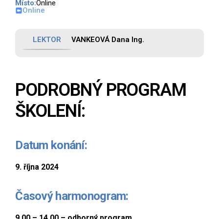
Místo:
Online
Online
LEKTOR
VANKEOVÁ Dana Ing.
Máte
dotaz
ke
PODROBNÝ PROGRAM
školení?
ŠKOLENÍ:
Máte-
li
dotazy,
Datum konání:
neváhejte
se
na
9. října 2024
nás
obrátit.
Časový harmonogram:
704
9.00 – 14.00 – odborný program